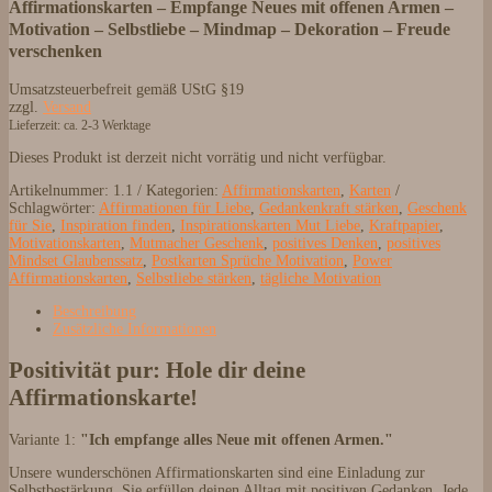
Affirmationskarten – Empfange Neues mit offenen Armen –
Motivation – Selbstliebe – Mindmap – Dekoration – Freude
verschenken
Umsatzsteuerbefreit gemäß UStG §19
zzgl.
Versand
Lieferzeit: ca. 2-3 Werktage
Dieses Produkt ist derzeit nicht vorrätig und nicht verfügbar.
Artikelnummer:
1.1
Kategorien:
Affirmationskarten
,
Karten
Schlagwörter:
Affirmationen für Liebe
,
Gedankenkraft stärken
,
Geschenk
für Sie
,
Inspiration finden
,
Inspirationskarten Mut Liebe
,
Kraftpapier
,
Motivationskarten
,
Mutmacher Geschenk
,
positives Denken
,
positives
Mindset Glaubenssatz
,
Postkarten Sprüche Motivation
,
Power
Affirmationskarten
,
Selbstliebe stärken
,
tägliche Motivation
Beschreibung
Zusätzliche Informationen
Positivität pur: Hole dir deine
Affirmationskarte!
Variante 1:
"Ich empfange alles Neue mit offenen Armen."
Unsere wunderschönen Affirmationskarten sind eine Einladung zur
Selbstbestärkung. Sie erfüllen deinen Alltag mit positiven Gedanken. Jede