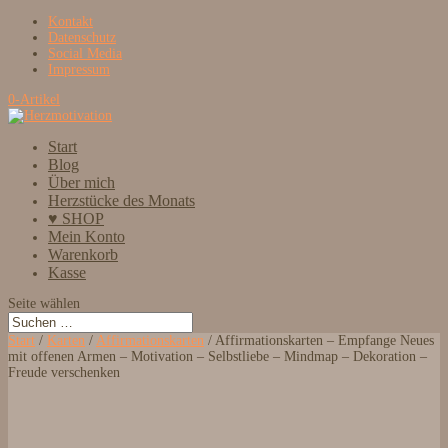
Kontakt
Datenschutz
Social Media
Impressum
0-Artikel
Start
Blog
Über mich
Herzstücke des Monats
♥ SHOP
Mein Konto
Warenkorb
Kasse
Seite wählen
Start
/
Karten
/
Affirmationskarten
/ Affirmationskarten – Empfange Neues
mit offenen Armen – Motivation – Selbstliebe – Mindmap – Dekoration –
Freude verschenken