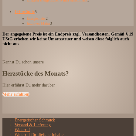
Unikater energetischer Natursteinschmuck
3
Produkte
5
Leinwände
5
Produkte
2
Energiebilder
2
Produkte
3
Intuitives Malen
3
Produkte
Der angegebene Preis ist ein Endpreis zzgl. Versandkosten. Gemäß § 19
UStG erheben wir keine Umsatzsteuer und weisen diese folglich auch
nicht aus
Kennst Du schon unsere
Herzstücke des Monats?
Hier erfährst Du mehr darüber
Mehr erfahren
Energetischer Schmuck
Versand & Lieferung
Widerruf
Widerruf für digitale Inhalte