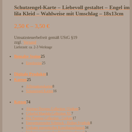
Schutzengel-Karte – Liebevoll gestaltet – Engel im
lila Kleid – Wahlweise mit Umschlag – 18x13cm
Preisspanne:
2,50
€
–
3,50
€
2,50 €
Umsatzsteuerbefreit gemäß UStG §19
bis
zzgl.
Versand
3,50 €
Lieferzeit: ca. 2-3 Werktage
25
Bemalte Steine
25
Produkte
25
Engelsteine
25
Produkte
1
Digitale Produkte
1
25
Produkt
Karten
25
Produkte
8
Affirmationskarten
8
Produkte
16
Schutzengel Karten
16
Produkte
74
Ketten
74
Produkte
5
Abstract Designs Collection | Unikate
5
7
Produkte
Colorful Mandala Collection XL
7
Produkte
17
Dot Painting Collection - Unikate
17
Produkte
8
Energetisierender Schmuck - Heilige Symbole
8
34
Produkte
Unikater energetischer Kunstharzschmuck
34
3
Produkte