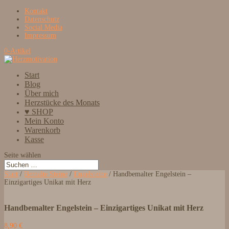
Kontakt
Datenschutz
Social Media
Impressum
0-Artikel
Start
Blog
Über mich
Herzstücke des Monats
♥ SHOP
Mein Konto
Warenkorb
Kasse
Seite wählen
Start
/
Bemalte Steine
/
Engelsteine
/ Handbemalter Engelstein –
Einzigartiges Unikat mit Herz
Handbemalter Engelstein – Einzigartiges Unikat mit Herz
8,90
€