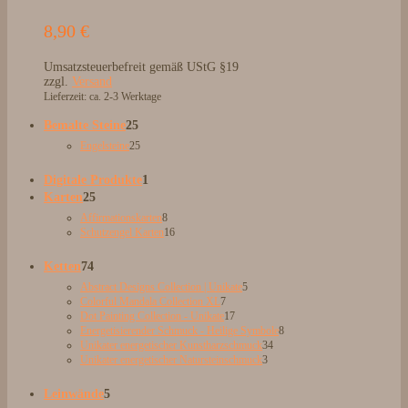
8,90
€
Umsatzsteuerbefreit gemäß UStG §19
zzgl.
Versand
Lieferzeit: ca. 2-3 Werktage
25
Bemalte Steine
25
Produkte
25
Engelsteine
25
Produkte
1
Digitale Produkte
1
25
Produkt
Karten
25
Produkte
8
Affirmationskarten
8
Produkte
16
Schutzengel Karten
16
Produkte
74
Ketten
74
Produkte
5
Abstract Designs Collection | Unikate
5
7
Produkte
Colorful Mandala Collection XL
7
Produkte
17
Dot Painting Collection - Unikate
17
Produkte
8
Energetisierender Schmuck - Heilige Symbole
8
34
Produkte
Unikater energetischer Kunstharzschmuck
34
3
Produkte
Unikater energetischer Natursteinschmuck
3
Produkte
5
Leinwände
5