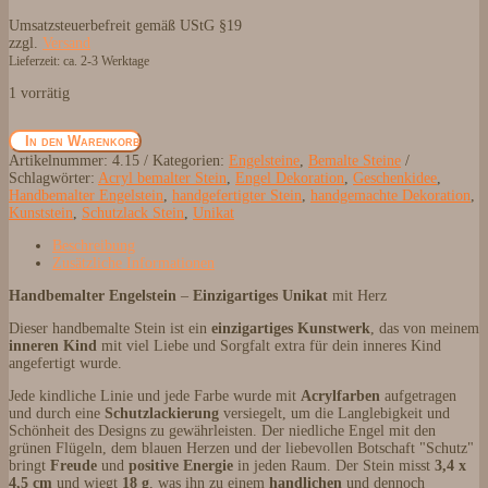
Umsatzsteuerbefreit gemäß UStG §19
zzgl.
Versand
Lieferzeit: ca. 2-3 Werktage
1 vorrätig
Handbemalter
In den Warenkorb
Engelstein
Artikelnummer:
4.15
Kategorien:
Engelsteine
,
Bemalte Steine
–
Schlagwörter:
Acryl bemalter Stein
,
Engel Dekoration
,
Geschenkidee
,
Einzigartiges
Handbemalter Engelstein
,
handgefertigter Stein
,
handgemachte Dekoration
,
Unikat
Kunststein
,
Schutzlack Stein
,
Unikat
mit
Herz
Beschreibung
Menge
Zusätzliche Informationen
Handbemalter Engelstein
–
Einzigartiges Unikat
mit Herz
Dieser handbemalte Stein ist ein
einzigartiges Kunstwerk
, das von meinem
inneren Kind
mit viel Liebe und Sorgfalt extra für dein inneres Kind
angefertigt wurde.
Jede kindliche Linie und jede Farbe wurde mit
Acrylfarben
aufgetragen
und durch eine
Schutzlackierung
versiegelt, um die Langlebigkeit und
Schönheit des Designs zu gewährleisten. Der niedliche Engel mit den
grünen Flügeln, dem blauen Herzen und der liebevollen Botschaft "Schutz"
bringt
Freude
und
positive Energie
in jeden Raum. Der Stein misst
3,4 x
4,5 cm
und wiegt
18 g
, was ihn zu einem
handlichen
und dennoch