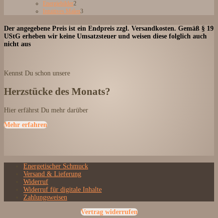
Produkte
2
Energiebilder
2
Produkte
3
Intuitives Malen
3
Produkte
Der angegebene Preis ist ein Endpreis zzgl. Versandkosten. Gemäß § 19
UStG erheben wir keine Umsatzsteuer und weisen diese folglich auch
nicht aus
Kennst Du schon unsere
Herzstücke des Monats?
Hier erfährst Du mehr darüber
Mehr erfahren
Energetischer Schmuck
Versand & Lieferung
Widerruf
Widerruf für digitale Inhalte
Zahlungsweisen
Vertrag widerrufen