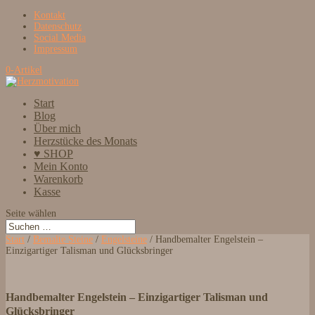
Kontakt
Datenschutz
Social Media
Impressum
0-Artikel
Start
Blog
Über mich
Herzstücke des Monats
♥ SHOP
Mein Konto
Warenkorb
Kasse
Seite wählen
Start
/
Bemalte Steine
/
Engelsteine
/ Handbemalter Engelstein –
Einzigartiger Talisman und Glücksbringer
Handbemalter Engelstein – Einzigartiger Talisman und
Glücksbringer