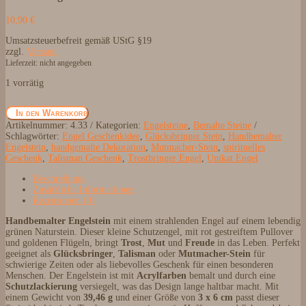
10,90
€
Umsatzsteuerbefreit gemäß UStG §19
zzgl.
Versand
Lieferzeit: nicht angegeben
1 vorrätig
Handbemalter
In den Warenkorb
Engelstein
Artikelnummer:
4.33
Kategorien:
Engelsteine
,
Bemalte Steine
–
Schlagwörter:
Engel Geschenkidee
,
Glücksbringer Stein
,
Handbemalter
Einzigartiger
Engelstein
,
handgemalte Dekoration
,
Mutmacher-Stein
,
spirituelles
Talisman
Geschenk
,
Talisman Geschenk
,
Trostbringer Engel
,
Unikat Engel
und
Glücksbringer
Beschreibung
Menge
Zusätzliche Informationen
Rezensionen (0)
Handbemalter Engelstein
mit einem strahlenden Engel auf einem lebendig
grünen Naturstein. Dieser kleine Schutzengel, mit rot gestreiftem Pullover
und goldenen Flügeln, bringt
Trost
,
Mut
und
Freude
in das Leben. Perfekt
geeignet als
Glücksbringer
,
Talisman
oder
Mutmacher-Stein
für
schwierige Zeiten oder als liebevolles Geschenk für einen besonderen
Menschen. Der Engelstein ist mit
Acrylfarben
bemalt und durch eine
Schutzlackierung
versiegelt, was das Design lange haltbar macht. Mit
einem Gewicht von
39,46 g
und einer Größe von
3 x 6 cm
passt dieser