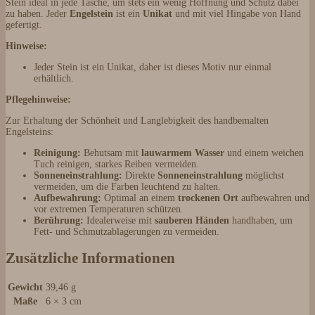
Stein ideal in jede Tasche, um stets ein wenig Hoffnung und Schutz dabei
zu haben. Jeder
Engelstein
ist ein
Unikat
und mit viel Hingabe von Hand
gefertigt.
Hinweise:
Jeder Stein ist ein Unikat, daher ist dieses Motiv nur einmal
erhältlich.
Pflegehinweise:
Zur Erhaltung der Schönheit und Langlebigkeit des handbemalten
Engelsteins:
Reinigung:
Behutsam mit
lauwarmem Wasser
und einem weichen
Tuch reinigen, starkes Reiben vermeiden.
Sonneneinstrahlung:
Direkte
Sonneneinstrahlung
möglichst
vermeiden, um die Farben leuchtend zu halten.
Aufbewahrung:
Optimal an einem
trockenen Ort
aufbewahren und
vor extremen Temperaturen schützen.
Berührung:
Idealerweise mit
sauberen Händen
handhaben, um
Fett- und Schmutzablagerungen zu vermeiden.
Zusätzliche Informationen
Gewicht
39,46 g
Maße
6 × 3 cm