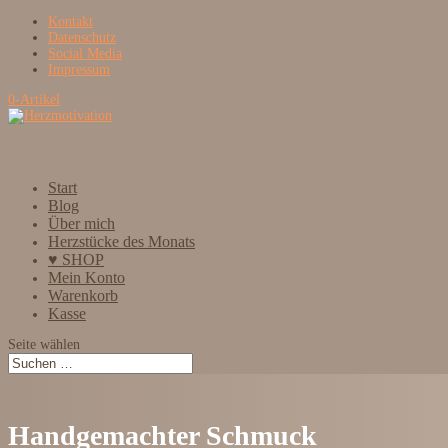
Kontakt
Datenschutz
Social Media
Impressum
0-Artikel
Start
Blog
Über mich
Herzstücke des Monats
♥ SHOP
Mein Konto
Warenkorb
Kasse
Seite wählen
Handgemachter Schmuck