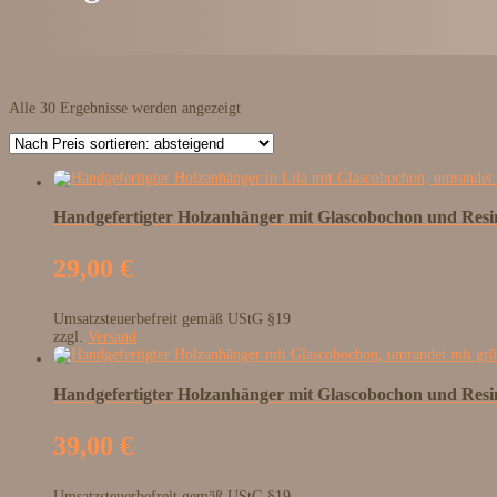
Nach
Alle 30 Ergebnisse werden angezeigt
Preis
sortiert:
absteigend
Handgefertigter Holzanhänger mit Glascobochon und Resi
29,00
€
Umsatzsteuerbefreit gemäß UStG §19
zzgl.
Versand
Handgefertigter Holzanhänger mit Glascobochon und Res
39,00
€
Umsatzsteuerbefreit gemäß UStG §19