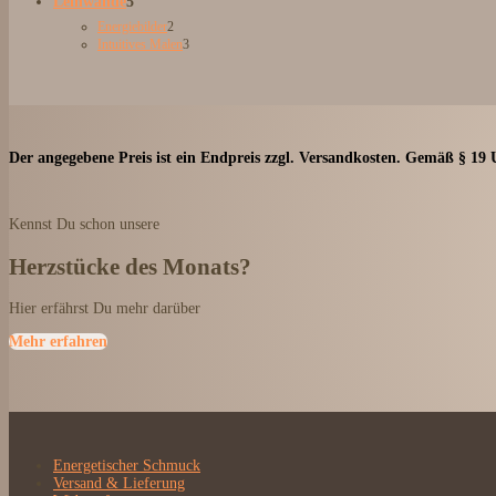
5
Leinwände
5
Produkte
2
Energiebilder
2
Produkte
3
Intuitives Malen
3
Produkte
Der angegebene Preis ist ein Endpreis zzgl. Versandkosten. Gemäß § 19 
Kennst Du schon unsere
Herzstücke des Monats?
Hier erfährst Du mehr darüber
Mehr erfahren
Energetischer Schmuck
Versand & Lieferung