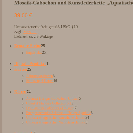
Mosaik-Cabochon und Kunstlederkette „Aquatische
39,00
€
Umsatzsteuerbefreit gemäß UStG §19
zzgl.
Versand
Lieferzeit: ca. 2-3 Werktage
25
Bemalte Steine
25
Produkte
25
Engelsteine
25
Produkte
1
Digitale Produkte
1
25
Produkt
Karten
25
Produkte
8
Affirmationskarten
8
Produkte
16
Schutzengel Karten
16
Produkte
74
Ketten
74
Produkte
5
Abstract Designs Collection | Unikate
5
7
Produkte
Colorful Mandala Collection XL
7
Produkte
17
Dot Painting Collection - Unikate
17
Produkte
8
Energetisierender Schmuck - Heilige Symbole
8
34
Produkte
Unikater energetischer Kunstharzschmuck
34
3
Produkte
Unikater energetischer Natursteinschmuck
3
Produkte