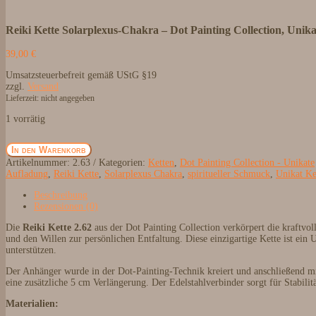
Reiki Kette Solarplexus-Chakra – Dot Painting Collection, Unika
39,00
€
Umsatzsteuerbefreit gemäß UStG §19
zzgl.
Versand
Lieferzeit: nicht angegeben
1 vorrätig
Reiki
In den Warenkorb
Kette
Artikelnummer:
2.63
Kategorien:
Ketten
,
Dot Painting Collection - Unikate
Solarplexus-
Aufladung
,
Reiki Kette
,
Solarplexus Chakra
,
spiritueller Schmuck
,
Unikat Ke
Chakra
–
Beschreibung
Dot
Rezensionen (0)
Painting
Collection,
Die
Reiki Kette 2.62
aus der Dot Painting Collection verkörpert die kraftvo
Unikat
und den Willen zur persönlichen Entfaltung. Diese einzigartige Kette ist ein
Menge
unterstützen.
Der Anhänger wurde in der Dot-Painting-Technik kreiert und anschließend mi
eine zusätzliche 5 cm Verlängerung. Der Edelstahlverbinder sorgt für Stabili
Materialien: