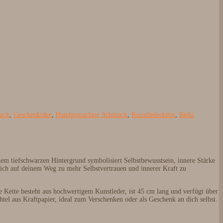
uck
,
Geschenkidee
,
Handgemachter Schmuck
,
Kunstlederkette
,
Reiki
em tiefschwarzen Hintergrund symbolisiert Selbstbewusstsein, innere Stärke
 dich auf deinem Weg zu mehr Selbstvertrauen und innerer Kraft zu
 Kette besteht aus hochwertigem Kunstleder, ist 45 cm lang und verfügt über
tel aus Kraftpapier, ideal zum Verschenken oder als Geschenk an dich selbst.