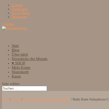
Kontakt
Datenschutz
Social Media
Impressum
0-Artikel
Start
Blog
Über mich
Herzstücke des Monats
♥ SHOP
Mein Konto
Warenkorb
Kasse
Seite wählen
Start
/
Ketten
/
Dot Painting Collection - Unikate
/ Reiki Kette Solarplexus-C