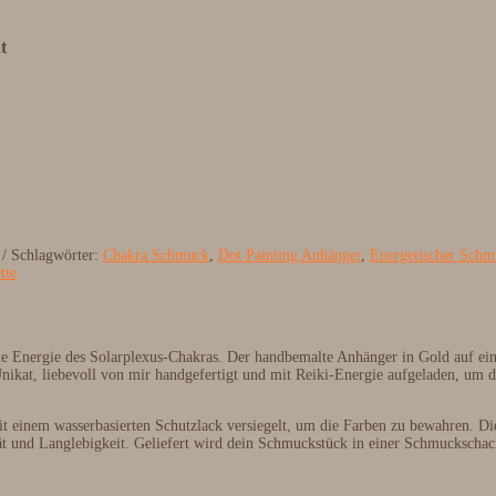
t
Schlagwörter:
Chakra Schmuck
,
Dot Painting Anhänger
,
Energetischer Schm
tte
lle Energie des Solarplexus-Chakras. Der handbemalte Anhänger in Gold auf ein
 Unikat, liebevoll von mir handgefertigt und mit Reiki-Energie aufgeladen, um
t einem wasserbasierten Schutzlack versiegelt, um die Farben zu bewahren. Die
tät und Langlebigkeit. Geliefert wird dein Schmuckstück in einer Schmuckschach